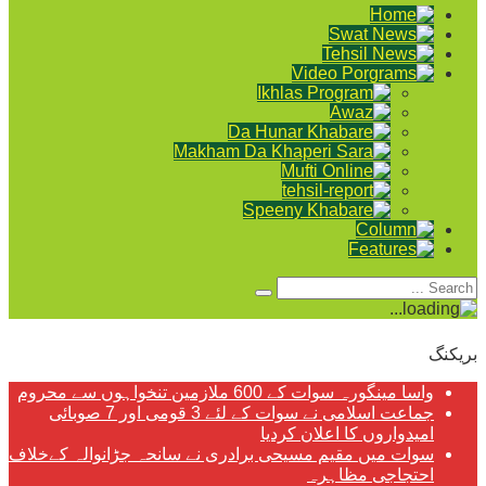
بریکنگ
واسا مینگورہ سوات کے 600 ملازمین تنخواہوں سے محروم
جماعت اسلامی نے سوات کے لئے 3 قومی اور 7 صوبائی
امیدواروں کا اعلان کردیا
سوات میں مقیم مسیحی برادری نے سانحہ جڑانوالہ کےخلاف
احتجاجی مظاہرہ