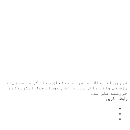
خبروں اور حالات حاضرہ سے متعلق سوات کی سب سے زیادہ
وزٹ کی جانے والی ویب سائٹ ہےجسکے چیف ایگزیکٹیو
خورشید علی ہے۔
رابطہ کریں
Mingora