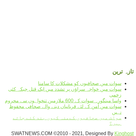
°
27
clear sky
humidity: 65%
wind: 1m/s NE
H 27 • L 27
°
33
Sun
°
32
Mon
°
33
Tue
°
30
Wed
تازہ ترین
سوات میں صحافیوں کو مشکلات کا سامنا
سوات میں خواجہ سراؤں پر تشدد میں ایک قتل جبکہ کئی
زخمی
واسا مینگورہ سوات کے 600 ملازمین تنخواہوں سے محروم
سوات میں آمن کے لئے قربانیاں دینے والے صحافی محفوظ
نہیں
سوات میں صحافیوں کےمنہ کیوں بند کئے جاتے
ہیں؟
SWATNEWS.COM ©2010 - 2021, Designed By
Kinghost