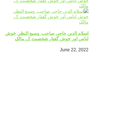
اسلام الدین حاجی صاحب, وسیع النظر, خوش
لباس اور خوش گفتار شخصیت کے مالک
June 22, 2022
Mingora
°
27
clear sky
humidity: 65%
wind: 1m/s NE
H 27 • L 27
°
33
Sun
°
32
Mon
°
33
Tue
°
30
Wed
Weather from OpenWeatherMap