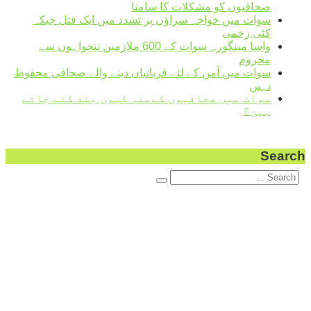
صحافیوں کو مشکلات کا سامنا
سوات میں خواجہ سراؤں پر تشدد میں ایک قتل جبکہ
کئی زخمی
واسا مینگورہ سوات کے 600 ملازمین تنخواہوں سے
محروم
سوات میں آمن کے لئے قربانیاں دینے والے صحافی محفوظ
نہیں
سوات میں صحافیوں کےمنہ کیوں بند کئے جاتے
ہیں؟
Search