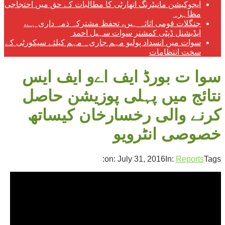
ایجوکیشن مانیٹرنگ اتھارٹی کا مطالبات کے حق میں احتجاجی
مظاہرہ
جنگلات قومی اثاثہ ہیں، تحفظ مشترکہ ذمہ داری ہے،
ایڈیشنل ڈپٹی کمشنر سوات سہیل احمد
سوات میں انسداد پولیو مہم جاری۔ مہم کیلئے سیکورٹی کے
سخت انتظامات
سوا ت بورڈ ایف اےو ایف ایس
نتائج میں پہلی پوزیشن حاصل
کرنے والی رخسارخان کیساتھ
خصوصی انٹرویو
on:
July 31, 2016
In:
Reports
Tags: