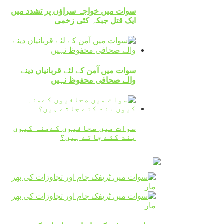
سوات میں خواجہ سراؤں پر تشدد میں
ایک قتل جبکہ کئی زخمی
سوات میں آمن کے لئے قربانیاں دینے
والے صحافی محفوظ نہیں
سوات میں صحافیوں کےمنہ کیوں
بند کئے جاتے ہیں؟