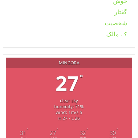
MINGORA
27
°
clear sky
humidity: 71%
wind: 1m/s S
H 27 • L 26
°
°
°
°
31
27
32
30