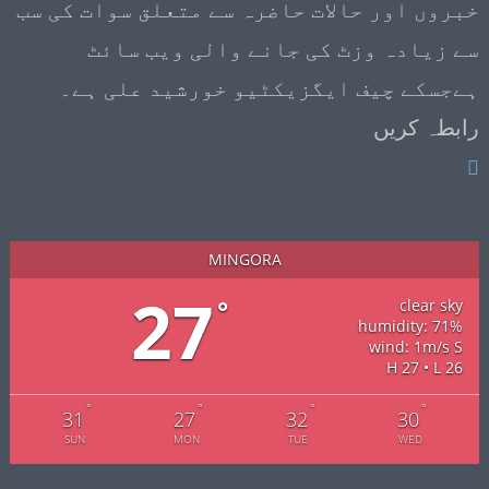
خبروں اور حالات حاضرہ سے متعلق سوات کی سب
سے زیادہ وزٹ کی جانے والی ویب سائٹ
ہےجسکے چیف ایگزیکٹیو خورشید علی ہے۔
رابطہ کریں
MINGORA
27
°
clear sky
humidity: 71%
wind: 1m/s S
H 27 • L 26
°
°
°
°
31
27
32
30
SUN
MON
TUE
WED