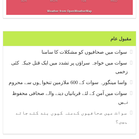
SUN
MON
TUE
WED
Weather from OpenWeatherMap
مقبول عام
سوات میں صحافیوں کو مشکلات کا سامنا
سوات میں خواجہ سراؤں پر تشدد میں ایک قتل جبکہ کئی
زخمی
واسا مینگورہ سوات کے 600 ملازمین تنخواہوں سے محروم
سوات میں آمن کے لئے قربانیاں دینے والے صحافی محفوظ
نہیں
سوات میں صحافیوں کےمنہ کیوں بند کئے جاتے
ہیں؟