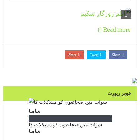
سوات میں مقیم مسیحی برادری نے سانحہ
جڑانوالہ کےخلاف احتجاجی مظاہرہ
ایجوکیشن مانیٹرنگ اتھارٹی کا مطالبات کے حق
Read more
میں احتجاجی مظاہرہ
جنگلات قومی اثاثہ ہیں، تحفظ مشترکہ ذمہ
Share
Tweet
Share
داری ہے، ایڈیشنل ڈپٹی کمشنر سوات سہیل
احمد
سوات میں انسداد پولیو مہم جاری۔ مہم کیلئے
فیچر رپورٹ
سیکورٹی کے سخت انتظامات
سوات میں صحافیوں کو مشکلات کا
سامنا