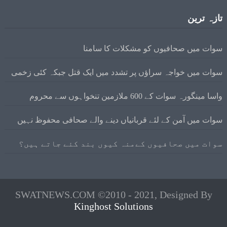
تازہ ترین
سوات میں صحافیوں کو مشکلات کا سامنا
سوات میں خواجہ سراؤں پر تشدد میں ایک قتل جبکہ کئی زخمی
واسا مینگورہ سوات کے 600 ملازمین تنخواہوں سے محروم
سوات میں آمن کے لئے قربانیاں دینے والے صحافی محفوظ نہیں
سوات میں صحافیوں کےمنہ کیوں بند کئے جاتے ہیں؟
SWATNEWS.COM ©2010 - 2021, Designed By
Kinghost Solutions