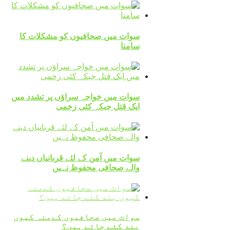
سوات میں صحافیوں کو مشکلات کا
سامنا
سوات میں خواجہ سراؤں پر تشدد میں
ایک قتل جبکہ کئی زخمی
سوات میں آمن کے لئے قربانیاں دینے
والے صحافی محفوظ نہیں
سوات میں صحافیوں کےمنہ کیوں
بند کئے جاتے ہیں؟