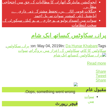
ایجوکیشن مانیٹرنگ اتھارٹی کا مطالبات کے حق میں احتجاجی
مظاہرہ
جنگلات قومی اثاثہ ہیں، تحفظ مشترکہ ذمہ داری ہے،
ایڈیشنل ڈپٹی کمشنر سوات سہیل احمد
سوات میں انسداد پولیو مہم جاری۔ مہم کیلئے سیکورٹی کے
سخت انتظامات
پرانے سکاوٹس کیساتھ ایک شام
Tags:
Da Hunar Khabare
In:
May 04, 2019
on:
پرانے سکاوٹس
,
سکاوٹس کا کام
,
سکاوٹس کے اعزاز میں پروگرام
,
سوات
Read more
Share
Tweet
Share
مقبول عام
Oops, something went wrong.
سوات
میں
فیچر رپورٹ