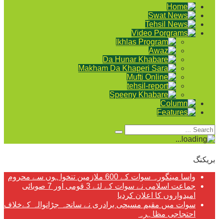
بریکنگ
واسا مینگورہ سوات کے 600 ملازمین تنخواہوں سے محروم
جماعت اسلامی نے سوات کے لئے 3 قومی اور 7 صوبائی
امیدواروں کا اعلان کردیا
سوات میں مقیم مسیحی برادری نے سانحہ جڑانوالہ کےخلاف
احتجاجی مظاہرہ