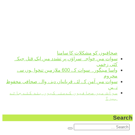
H 27 • L 26
°
31
Sun
°
27
Mon
°
32
Tue
°
30
Wed
Weather from OpenWeatherMap
صحافیوں کو مشکلات کا سامنا
سوات میں خواجہ سراؤں پر تشدد میں ایک قتل جبکہ
کئی زخمی
واسا مینگورہ سوات کے 600 ملازمین تنخواہوں سے
محروم
سوات میں آمن کے لئے قربانیاں دینے والے صحافی محفوظ
نہیں
سوات میں صحافیوں کےمنہ کیوں بند کئے جاتے
ہیں؟
Search