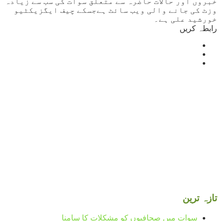
خبروں اور حالات حاضرہ سے متعلق سوات کی سب سے زیادہ
وزٹ کی جانے والی ویب سائٹ ہےجسکے چیف ایگزیکٹیو
خورشید علی ہے۔
رابطہ کریں
Mingora
°
27
clear sky
humidity: 71%
wind: 1m/s S
H 27 • L 26
°
31
Sun
°
27
Mon
°
32
Tue
°
30
Wed
تازہ ترین
سوات میں صحافیوں کو مشکلات کا سامنا