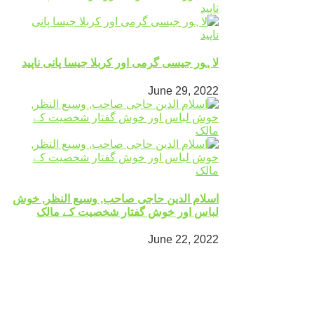
لاہور جیسی گرمی اور کربلا جیسا پانی ناپید
June 29, 2022
اسلام الدین حاجی صاحب, وسیع النظر, خوش
لباس اور خوش گفتار شخصیت کے مالک
June 22, 2022
Mingora
°
27
clear sky
humidity: 71%
wind: 1m/s S