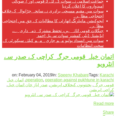
جماعت اسلامی نے سوات کے لئے 3 قومی اور 7 صوبائی
امیدواروں کا اعلان کردیا
سوات میں مقیم مسیحی برادری نے سانحہ جڑانوالہ کےخلاف
احتجاجی مظاہرہ
ایجوکیشن مانیٹرنگ اتھارٹی کا مطالبات کے حق میں احتجاجی
مظاہرہ
جنگلات قومی اثاثہ ہیں، تحفظ مشترکہ ذمہ داری ہے،
ایڈیشنل ڈپٹی کمشنر سوات سہیل احمد
سوات میں انسداد پولیو مہم جاری۔ مہم کیلئے سیکورٹی کے
سخت انتظامات
اتمان خیلہ قومی جرگہ کراچی کے صدر سے
انٹرویو
on:
February 04, 2019
In:
Speeny Khabare
Tags:
Karachi
operation against pukhtune in karachi
,
operation
,
اتمان خیل
قومی جرگہ
,
پختتونوں کیخلاف اپریشن
,
صدر ایاز خان اتمان خیل
,
کراچی اپریشن
Read more
Share