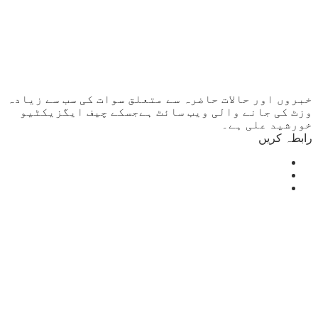
خبروں اور حالات حاضرہ سے متعلق سوات کی سب سے زیادہ
وزٹ کی جانے والی ویب سائٹ ہےجسکے چیف ایگزیکٹیو
خورشید علی ہے۔
رابطہ کریں
Mingora
°
30
clear sky
humidity: 55%
wind: 2m/s WSW
H 31 • L 31
°
31
Mon
°
33
Tue