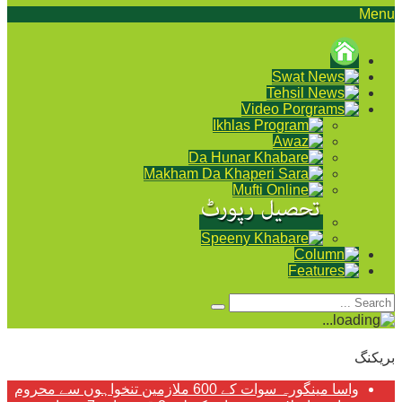
Menu
بریکنگ
واسا مینگورہ سوات کے 600 ملازمین تنخواہوں سے محروم