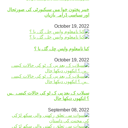
خیبر پختون خوا میں سیکیورٹی کی صورتحال
اور سیاسی ڈرامہ بازیاں
October 19, 2022
کیا نامعلوم واپس چلے گئے یا ؟
October 19, 2022
سیلاب کے بعد پی کے ٹو کی حالات کیسے ہیں
؟ انکھوں دیکھا حال
September 08, 2022