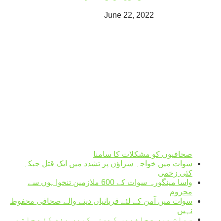
June 22, 2022
Mingora
°
30
clear sky
humidity: 55%
wind: 2m/s WSW
H 31 • L 31
°
31
Mon
°
33
Tue
°
31
Wed
°
31
Thu
Weather from OpenWeatherMap
صحافیوں کو مشکلات کا سامنا
سوات میں خواجہ سراؤں پر تشدد میں ایک قتل جبکہ
کئی زخمی
واسا مینگورہ سوات کے 600 ملازمین تنخواہوں سے
محروم
سوات میں آمن کے لئے قربانیاں دینے والے صحافی محفوظ
نہیں
سوات میں صحافیوں کےمنہ کیوں بند کئے جاتے