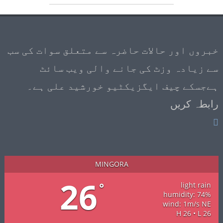
خبروں اور حالات حاضرہ سے متعلق سوات کی سب
سے زیادہ وزٹ کی جانے والی ویب سائٹ
ہےجسکے چیف ایگزیکٹیو خورشید علی ہے۔
رابطہ کریں
MINGORA
26
°
light rain
humidity: 74%
wind: 1m/s NE
H 26 • L 26