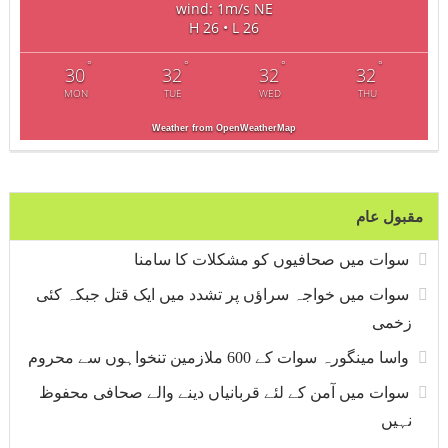
wind: 1m/s NE
H 26 • L 26
°
°
°
°
30
32
32
32
MON
TUE
WED
THU
Weather from OpenWeatherMap
مقبول عام
سوات میں صحافیوں کو مشکلات کا سامنا
سوات میں خواجہ سراؤں پر تشدد میں ایک قتل جبکہ کئی
زخمی
واسا مینگورہ سوات کے 600 ملازمین تنخواہوں سے محروم
سوات میں آمن کے لئے قربانیاں دینے والے صحافی محفوظ
نہیں