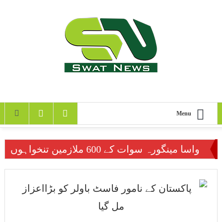
Menu
واسا مینگورہ سوات کے 600 ملازمین تنخواہوں
سے محروم
جماعت اسلامی نے سوات کے لئے 3 قومی اور 7
صوبائی امیدواروں کا اعلان کردیا