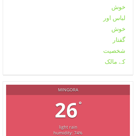
MINGORA
26
°
light rain
humidity: 74%