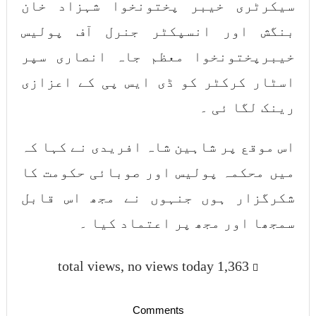
سیکرٹری خیبر پختونخوا شہزاد خان
بنگش اور انسپکٹر جنرل آف پولیس
خیبرپختونخوا معظم جاہ انصاری سپر
اسٹار کرکٹر کو ڈی ایس پی کے اعزازی
رینک لگا ئی ۔
اس موقع پر شاہین شاہ افریدی نے کہا کہ
میں محکمہ پولیس اور صوبائی حکومت کا
شکرگزار ہوں جنہوں نے مجھ اس قابل
سمجھا اور مجھ پر اعتماد کیا ۔
1,363 total views, no views today
Comments