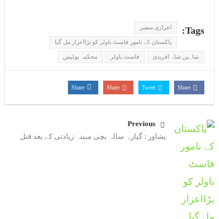
اعزازی سفیر
Tags:
پاکستان کے نامور فاسٹ باولر کو بڑااعزاز مل گیا
شاہین شاہ افریدی
فاسٹ باولر
محکمہ پولیس
Share
Share
Tweet
Share
Previous
پشاور : گیارہ سالہ بچی مبینہ زیادتی کے بعد قتل