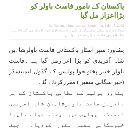
سوات میں مقیم مسیحی برادری نے سانحہ
پاکستان کے نامور فاسٹ باولر کو
جڑانوالہ کےخلاف احتجاجی مظاہرہ
بڑااعزاز مل گیا
ایجوکیشن مانیٹرنگ اتھارٹی کا مطالبات کے حق
In:
National / International
,
Sports
on:
July 04, 2022
Tags:
اعزازی سفیر
,
پاکستان کے نامور فاسٹ باولر کو بڑااعزاز مل گیا
,
شاہین
میں احتجاجی مظاہرہ
شاہ افریدی
,
فاسٹ باولر
,
محکمہ پولیس
جنگلات قومی اثاثہ ہیں، تحفظ مشترکہ ذمہ
پشاور: سپر اسٹار پاکستانی فاسٹ باولرشاہین
داری ہے، ایڈیشنل ڈپٹی کمشنر سوات سہیل
شاہ آفریدی کو بڑا اعزازمل گیا ہے ۔فاسٹ
احمد
باولر خیبر پختونخوا پولیس کے گڈول ایمبیسڈر
سوات میں انسداد پولیو مہم جاری۔ مہم کیلئے
(خیر سگالی سفیر ) مقررکردئے گئے
سیکورٹی کے سخت انتظامات
پشاور پولیس کے مطابق پاکستان کے ہر
دلعزیز فاسٹ باولرشاہین شاہ افریدی
کومحکمہ پولیس خیبر پختونخوا نے اپنا
خیرسگالی سفیر مقرر کردیا۔ چیف