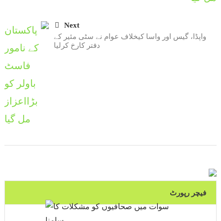
Next
واپڈا، گیس اور واسا کیخلاف عوام نے سٹی مئیر کے
دفتر کارخ کرلیا
فیچر رپورٹ