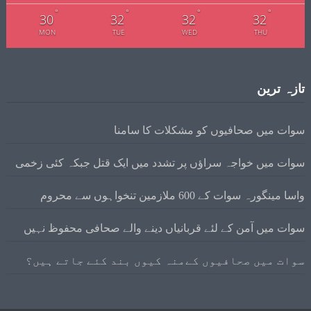
°
°
°
°
30
32
32
32
MON
TUE
WED
THU
تازہ ترین
سوات میں صحافیوں کو مشکلات کا سامنا
سوات میں خواجہ سراؤں پر تشدد میں ایک قتل جبکہ کئی زخمی
واسا مینگورہ سوات کے 600 ملازمین تنخواہوں سے محروم
سوات میں آمن کے لئے قربانیاں دینے والے صحافی محفوظ نہیں
سوات میں صحافیوں کےمنہ کیوں بند کئے جاتے ہیں؟