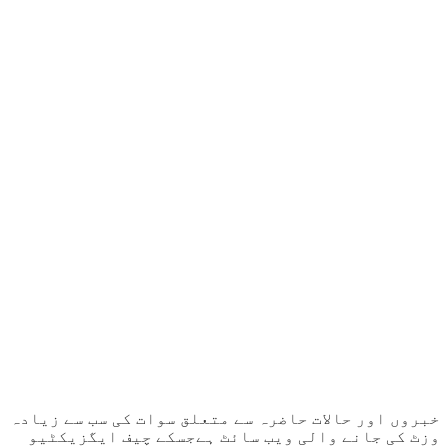
خبروں اور حالات حاضرہ سے متعلق سوات کی سب سے زیادہ
وزٹ کی جانے والی ویب سائٹ ہےجسکے چیف ایگزیکٹیو