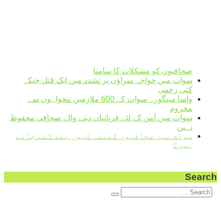
Fri
°
32
Sat
°
32
Sun
°
33
Mon
Weather from OpenWeatherMap
صحافیوں کو مشکلات کا سامنا
سوات میں خواجہ سراؤں پر تشدد میں ایک قتل جبکہ
کئی زخمی
واسا مینگورہ سوات کے 600 ملازمین تنخواہوں سے
محروم
سوات میں آمن کے لئے قربانیاں دینے والے صحافی محفوظ
نہیں
سوات میں صحافیوں کےمنہ کیوں بند کئے جاتے
ہیں؟
Search