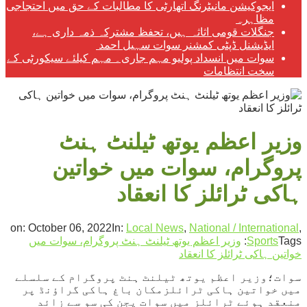
ایجوکیشن مانیٹرنگ اتھارٹی کا مطالبات کے حق میں احتجاجی
مظاہرہ
جنگلات قومی اثاثہ ہیں، تحفظ مشترکہ ذمہ داری ہے،
ایڈیشنل ڈپٹی کمشنر سوات سہیل احمد
سوات میں انسداد پولیو مہم جاری۔ مہم کیلئے سیکورٹی کے
سخت انتظامات
وزیر اعظم یوتھ ٹیلنٹ ہنٹ
پروگرام، سوات میں خواتین
ہاکی ٹرائلز کا انعقاد
on:
October 06, 2022
In:
Local News
,
National / International
,
Tags:
Sports
وزیر اعظم یوتھ ٹیلنٹ ہنٹ پروگرام، سوات میں
خواتین ہاکی ٹرائلز کا انعقاد
سوات؛وزیر اعظم یوتھ ٹیلنٹ ہنٹ پروگرام کے سلسلے
میں خواتین ہاکی ٹرائلزمکان باغ ہاکی گراؤنڈ پر
منعقد ہوئے ٹرائلز میں سوات یجن کی سو سے زائد