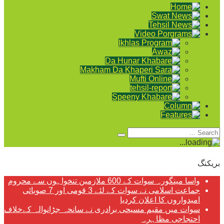
بریکنگ
واسا مینگورہ سوات کے 600 ملازمین تنخواہوں سے محروم
جماعت اسلامی نے سوات کے لئے 3 قومی اور 7 صوبائی
امیدواروں کا اعلان کردیا
سوات میں مقیم مسیحی برادری نے سانحہ جڑانوالہ کےخلاف
احتجاجی مظاہرہ