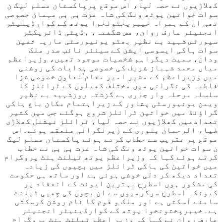
کھلاڑیوں نے حصہ لیا، اس موقع پرپاکستان مسلم لیگ ن
سوات خواتین یوتھ ونگ کی شاہ عزت بی بی مہمان خصوصی
تھی ان کے ہمراہ خیبرپختونخوا یوتھ کے کوارڈینیٹر
انجنیئر عارف روان، مس شگفتہ، ،ڈپٹی ڈائریکٹر
سپورٹس شہید بے نظیر بھٹو یونیورسٹی ماریہ ثمین
سوات ہاکی ایسوسی ایشن کے سینئر نائب صدر ملک
ودان، سمیت دیگراہم شخصیات موجود تھیں، وزیراعظم
میاں محمد شہباز شریف کی خصوصی ہدایات کی روشنی
میں وزیراعظم کے مشیر امیر مقام’معاون خصوصی شزا
فاطمہ کی نگرانی میں مختلف کھیلوں کے ٹرائلز کا
سلسلہ مرحلہ وار جاری ہے گزشتہ روزشہید بے نظیر
ویمن یونیورسٹی پشاور کے زیراہتمام مکان باغ ہاکی
گراؤنڈ میں خواتین ٹرائلز شروع ہوگئے جس میں کثیر
تعدادمیں کھلاڑیوں نے حصہ لیا، ٹرائلز نیشنل کھلاڑی
ضیاء الرحمان بنوری کے زیرنگرانی منعقد ہوئے۔اس
موقع پر تقریب سے خطاب کرتے ہوئے پاکستان مسلم لیگ
ن سوات خواتین یوتھ ونگ کی شاہ عزت بی بی نے خطاب
کرتے ہوئے کہا کہ وزیراعظم یوتھ ٹیلنٹ ہنٹ پروگرام
میں خواتین کی ہاکی ٹرائلز میں بچیوں کی زیادہ
تعداد دیکھ کر دلی خوشی ہوئی ہے اور ساتھ ہی حکومت
کی مشکور ہوں اسطرح بہترین ایونٹ کے انعقاد پر
کیونکہ اسطرح سرگرمیوں سے ان بچوں کی چھپی ٹیلنٹ
سامنے آسکتی ہے اور ملک و قوم کا نام روشن کرسکتی
ہے۔خیبرپختونخوا یوتھ کے کوارڈینیٹر انجنیئر
عارف روان نے کہا کہ وزیر اعظم ٹیلنٹ ہنٹ پروگرام