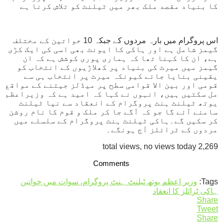
کا بنیاد مقصد ملک بھر میں ٹیلنٹ کو تلاش کرنا ہے
اس پروگرام میں بارہ مردوں کے جبکہ 10 خواتین کے مختلف
گیمز شامل ہے اور ہاکی کا ایونٹ بھی اسی کی ایک کڑی
ہے، ان کا کہنا تھا کہ ہماری پوری کوشش ہے کہ ان
گیمز میں میرٹ کی بنیاد پر کھلاڑیوں کے انتخاب کو
یقینی بنایا جائے کیونکہ میرٹ پر انتخاب ہی سے
قومی اور بین الا قوامی سطح پر میڈلز جیتنے کے مواقع
مل سکتیں ہیں، انہوں نے کہا کہ امید ہے کہ وزیراعظم
یوتھ ٹیلنٹ ہنٹ پروگرام کے انعقاد سے نیا ٹیلنٹ
سامنے آئے گا جو کہ آگے جا کر ملک و قوم کا نام روشن
کر سکیں گے۔ہاکی ٹیلنٹ ہنٹ پروگرام کے سلسلے میں
مردوں کے ٹرائلز آج ہونگے۔
2,269 total views, no views today
Comments
Tags:
وزیر اعظم یوتھ ٹیلنٹ ہنٹ پروگرام، سوات میں خواتین
ہاکی ٹرائلز کا انعقاد
Share
Tweet
Share