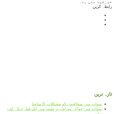
خورشید علی ہے۔
رابطہ کریں
Mingora
°
31
light rain
humidity: 58%
wind: 3m/s SSW
H 31 • L 31
°
32
Fri
°
32
Sat
°
32
Sun
°
33
Mon
تازہ ترین
سوات میں صحافیوں کو مشکلات کا سامنا
سوات میں خواجہ سراؤں پر تشدد میں ایک قتل جبکہ کئی
زخمی