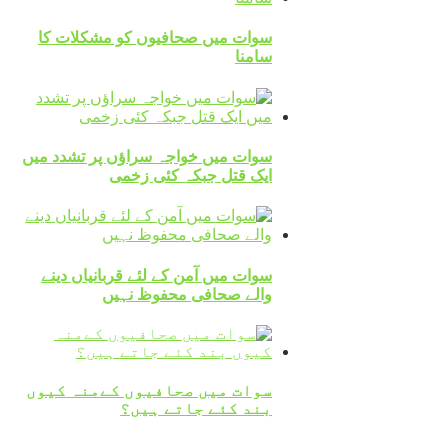
سوات میں صحافیوں کو مشکلات کا
سامنا
سوات میں خواجہ سراؤں پر تشدد میں
ایک قتل جبکہ کئی زخمی
سوات میں آمن کے لئے قربانیاں دینے
والے صحافی محفوظ نہیں
سوات میں صحافیوں کےمنہ کیوں
بند کئے جاتے ہیں؟