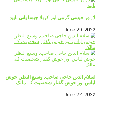
لاہور جیسی گرمی اور کربلا جیسا پانی ناپید
June 29, 2022
اسلام الدین حاجی صاحب, وسیع النظر, خوش
لباس اور خوش گفتار شخصیت کے مالک
June 22, 2022
Mingora
°
31
light rain
humidity: 58%
wind: 3m/s SSW
H 31 • L 31
°
32