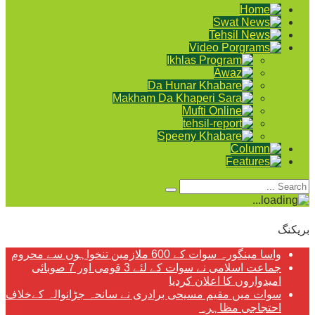
بریکنگ
واسا مینگورہ سوات کے 600 ملازمین تنخواہوں سے محروم
جماعت اسلامی نے سوات کے لئے 3 قومی اور 7 صوبائی
امیدواروں کا اعلان کردیا
سوات میں مقیم مسیحی برادری نے سانحہ جڑانوالہ کےخلاف
احتجاجی مظاہرہ