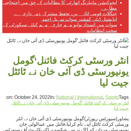
ایجوکیشن مانیٹرنگ اتھارٹی کا مطالبات کے حق میں احتجاجی
مظاہرہ
جنگلات قومی اثاثہ ہیں، تحفظ مشترکہ ذمہ داری ہے،
ایڈیشنل ڈپٹی کمشنر سوات سہیل احمد
سوات میں انسداد پولیو مہم جاری۔ مہم کیلئے سیکورٹی کے
سخت انتظامات
انٹر ورسٹی کرکٹ فائنل‘گومل
یونیورسٹی ڈی آئی خان نے ٹائٹل
جیت لیا
on:
October 24, 2022
In:
National / International
,
Sports
Tags:
انٹر ورسٹی کرکٹ فائنل‘گومل یونیورسٹی ڈی آئی خان نے ٹائٹل
جیت لیا
پشاور(سپورٹس رپورٹر)گومل یونیورسٹی ڈی آئی خان نے انٹر
ورسٹی کرکٹ ٹائٹل اپنے نام کرلیا،فائنل میں عبدالولی خان
یونیورسٹی مردان کو 91 رنز سے شکست، ڈائریکٹریٹ آف سپورٹس