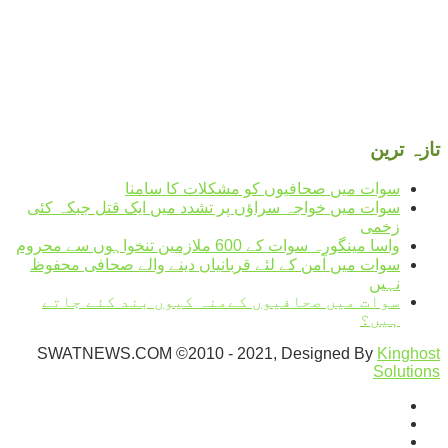
31
Sun
°
27
Mon
°
32
Tue
°
30
Wed
تازہ ترین
سوات میں صحافیوں کو مشکلات کا سامنا
سوات میں خواجہ سراؤں پر تشدد میں ایک قتل جبکہ کئی
زخمی
واسا مینگورہ سوات کے 600 ملازمین تنخواہوں سے محروم
سوات میں آمن کے لئے قربانیاں دینے والے صحافی محفوظ
نہیں
سوات میں صحافیوں کےمنہ کیوں بند کئے جاتے
ہیں؟
SWATNEWS.COM ©2010 - 2021, Designed By
Kinghost
Solutions