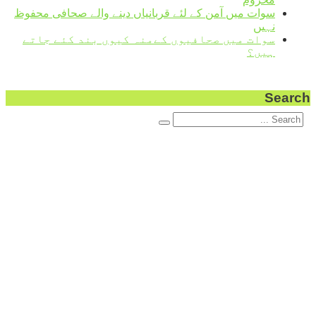
سوات میں آمن کے لئے قربانیاں دینے والے صحافی محفوظ
نہیں
سوات میں صحافیوں کےمنہ کیوں بند کئے جاتے
ہیں؟
Search