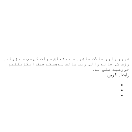
خبروں اور حالات حاضرہ سے متعلق سوات کی سب سے زیادہ
وزٹ کی جانے والی ویب سائٹ ہےجسکے چیف ایگزیکٹیو
خورشید علی ہے۔
رابطہ کریں
Mingora
°
27
clear sky
humidity: 69%
wind: 1m/s SSW
H 27 • L 27
°