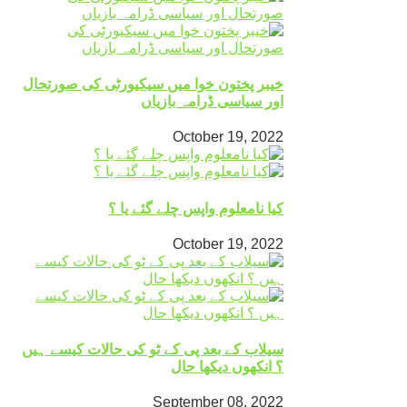
خیبر پختون خوا میں سیکیورٹی کی صورتحال
اور سیاسی ڈرامہ بازیاں
October 19, 2022
کیا نامعلوم واپس چلے گئے یا ؟
October 19, 2022
سیلاب کے بعد پی کے ٹو کی حالات کیسے ہیں
؟ انکھوں دیکھا حال
September 08, 2022