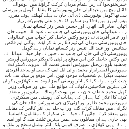
خیبرپختونخوا کے زیراہتمام مردان کرکٹ گراؤنڈ میں ہونیوالے
فائنل میچ میں عبدالولی خان یونیورسٹی کا مقابلہ گومل یونیورسٹی
سے تھا‘گومل یونیورسٹی ڈی آئی خان نے پہلے کھیلتے ہوئے مقررہ
بیس اوورز میں 156 رنز سکور کئے فہد علی پچیس‘شہریار
اٹھارہ‘صابر اللہ اٹھارہ اور حسین بتیس رنز کیساتھ نمایاں
رہے‘عبدالولی خان یونیورسٹی کی جانب سے عبید اللہ‘حبیب خان
اور عامر آفریدی نے دو دو وکٹیں حاصل کیں‘جواب میں عبدالولی
خان یونیورسٹی مردان کی ٹیم 65 رنز بنا کر آؤٹ ہوگئی ایم فائض
ستائیس اور عبید اللہ تئیس رنز کیساتھ نمایاں رہے‘گومل
یونیورسٹی ڈی آئی خان کی جانب سے حنین نے چار جبکہ عبداللہ نے
تین وکٹیں حاصل کیں اس موقع پر ڈپٹی ڈائریکٹر سپورٹس آپریشن
جمشید بلوچ، ریجنل سپورٹس آفیسر نعمت اللہ مروت، ڈسٹرکٹ
سپورٹس آفیسرابزار محمد، وائی ایل ایف کے سی او ساجد آفریدی
سمیت دیگراہم شخصیات موجود تھیں۔اس موقع پر میڈیا سے بات
چیت کرتے ہوئے کہا کہ انٹر ورسٹی گیمز ایونٹ سے کھلاڑیوں کو ان
کی بہترین صلاحیتیں دکھانے کے مواقع ملے ہیں اور صوبائی وزیر
کھیل محمد عاطف خان نے اس ایونٹ کوسالانہ بنیادوں پر منعقد
کرنے کا اعلان کیا ہے ان کی ہدایات کی روشنی میں سیکرٹری
سپورٹس محمد طاہر اورکزئی‘ڈی جی سپورٹس خالد خان کی
نگرانی میں مقابلے کرائے گئے اور اب جلد ہی انٹر کالجز کے مقابلے
بھی منعقد کرائے جائیں گے جبکہ انٹر سکولز کے مقابلوں کاسلسلہ
بھی جاری ہے ان مقابلوں سے ہمیں بہترین ٹیلنٹ ملے گا اور امید
ہے کہ یہی کھلاڑی نہ صرف قومی بلکہ انٹر نیشنل سطح پر ملک و