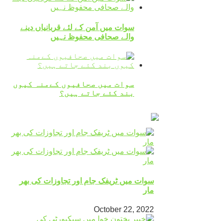
سوات میں آمن کے لئے قربانیاں دینے
والے صحافی محفوظ نہیں
سوات میں صحافیوں کےمنہ کیوں
بند کئے جاتے ہیں؟
سوات میں ٹریفک جام اور تجاوزات کی بھر
مار
October 22, 2022