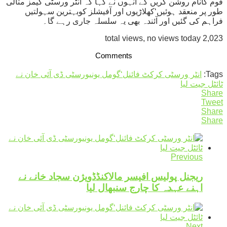
قوم کانام روشن کریں گے انہوں نے کہا کہ انٹر ورسٹی گیمز مثالی
طور پر منعقد ہوئیں‘کھلاڑیوں اور آفیشلز کوبہترین سہولتیں
فراہم کی گئیں اور آئندہ بھی یہ سلسلہ جاری رہے گا۔
2,023 total views, no views today
Comments
Tags:
انٹر ورسٹی کرکٹ فائنل‘گومل یونیورسٹی ڈی آئی خان نے
ٹائٹل جیت لیا
Share
Tweet
Share
Share
Previous
ریجنل پولیس افیسر مالاکنڈڈویژن سجاد خانے نے
اہنے عہدہ کا چارج سنبھال لیا
Next