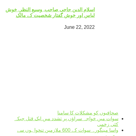
اسلام الدین حاجی صاحب, وسیع النظر, خوش
لباس اور خوش گفتار شخصیت کے مالک
June 22, 2022
Mingora
°
27
clear sky
humidity: 69%
wind: 1m/s SSW
H 27 • L 27
°
31
Sun
°
27
Mon
°
32
Tue
°
30
Wed
Weather from OpenWeatherMap
صحافیوں کو مشکلات کا سامنا
سوات میں خواجہ سراؤں پر تشدد میں ایک قتل جبکہ
کئی زخمی
واسا مینگورہ سوات کے 600 ملازمین تنخواہوں سے
محروم