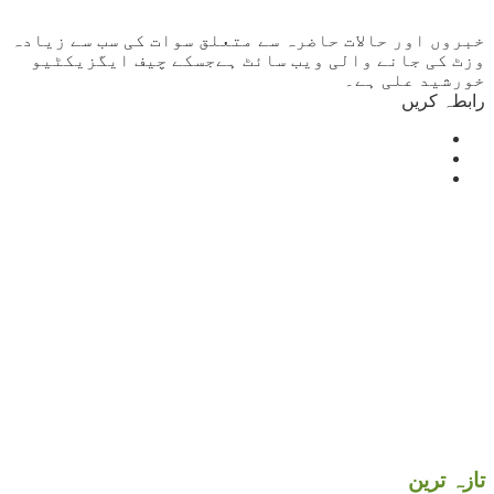
خبروں اور حالات حاضرہ سے متعلق سوات کی سب سے زیادہ
وزٹ کی جانے والی ویب سائٹ ہےجسکے چیف ایگزیکٹیو
خورشید علی ہے۔
رابطہ کریں
Mingora
°
32
clear sky
humidity: 50%
wind: 3m/s SW
H 32 • L 32
°
33
Sun
°
32
Mon
°
32
Tue
°
31
Wed
تازہ ترین