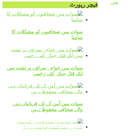
میں
فیچر رپورٹ
سوات میں صحافیوں کو مشکلات کا
سامنا
سوات میں خواجہ سراؤں پر تشدد میں
ایک قتل جبکہ کئی زخمی
سوات میں آمن کے لئے قربانیاں دینے
والے صحافی محفوظ نہیں