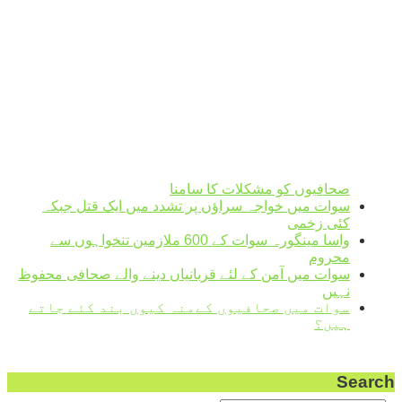
humidity: 50%
wind: 3m/s SW
H 32 • L 32
°
33
Sun
°
32
Mon
°
32
Tue
°
31
Wed
Weather from OpenWeatherMap
صحافیوں کو مشکلات کا سامنا
سوات میں خواجہ سراؤں پر تشدد میں ایک قتل جبکہ
کئی زخمی
واسا مینگورہ سوات کے 600 ملازمین تنخواہوں سے
محروم
سوات میں آمن کے لئے قربانیاں دینے والے صحافی محفوظ
نہیں
سوات میں صحافیوں کےمنہ کیوں بند کئے جاتے
ہیں؟
Search