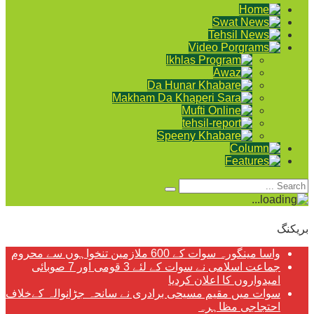
بریکنگ
واسا مینگورہ سوات کے 600 ملازمین تنخواہوں سے محروم
جماعت اسلامی نے سوات کے لئے 3 قومی اور 7 صوبائی
امیدواروں کا اعلان کردیا
سوات میں مقیم مسیحی برادری نے سانحہ جڑانوالہ کےخلاف
احتجاجی مظاہرہ