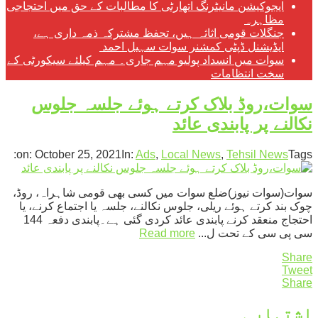
ایجوکیشن مانیٹرنگ اتھارٹی کا مطالبات کے حق میں احتجاجی
مظاہرہ
جنگلات قومی اثاثہ ہیں، تحفظ مشترکہ ذمہ داری ہے،
ایڈیشنل ڈپٹی کمشنر سوات سہیل احمد
سوات میں انسداد پولیو مہم جاری۔ مہم کیلئے سیکورٹی کے
سخت انتظامات
سوات،روڈ بلاک کرتے ہوئے جلسہ جلوس
نکالنے پر پابندی عائد
on:
October 25, 2021
In:
Ads
,
Local News
,
Tehsil News
Tags:
سوات(سوات نیوز)ضلع سوات میں کسی بھی قومی شاہراہ، روڈ،
چوک بند کرتے ہوئے ریلی، جلوس نکالنے، جلسہ یا اجتماع کرنے، یا
احتجاج منعقد کرنے پابندی عائد کردی گئی ہے۔پابندی دفعہ 144
سی پی سی کے تحت ل...
Read more
Share
Tweet
Share
اشتہار ۔