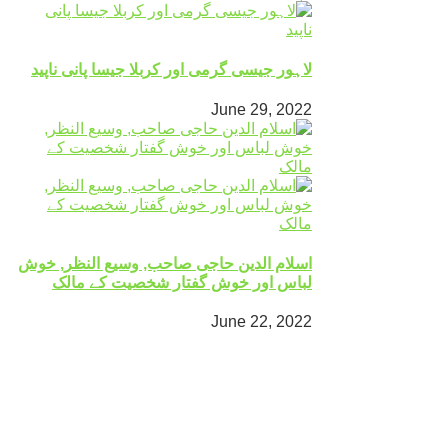
لاہور جیسی گرمی اور کربلا جیسا پانی ناپید
June 29, 2022
اسلام الدین حاجی صاحب, وسیع النظر, خوش
لباس اور خوش گفتار شخصیت کے مالک
June 22, 2022
Mingora
°
30
clear sky
humidity: 55%
wind: 2m/s WSW
H 31 • L 31
°