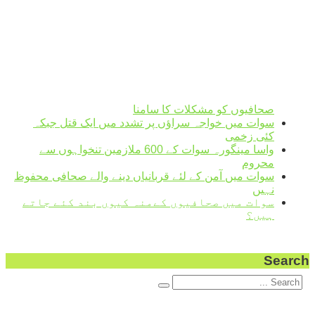
31
Mon
°
33
Tue
°
31
Wed
°
31
Thu
Weather from OpenWeatherMap
صحافیوں کو مشکلات کا سامنا
سوات میں خواجہ سراؤں پر تشدد میں ایک قتل جبکہ
کئی زخمی
واسا مینگورہ سوات کے 600 ملازمین تنخواہوں سے
محروم
سوات میں آمن کے لئے قربانیاں دینے والے صحافی محفوظ
نہیں
سوات میں صحافیوں کےمنہ کیوں بند کئے جاتے
ہیں؟
Search