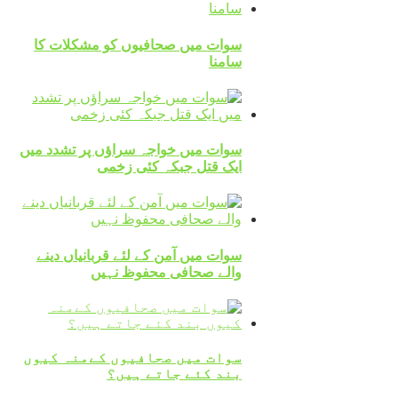
سوات میں صحافیوں کو مشکلات کا
سامنا
سوات میں خواجہ سراؤں پر تشدد میں
ایک قتل جبکہ کئی زخمی
سوات میں آمن کے لئے قربانیاں دینے
والے صحافی محفوظ نہیں
سوات میں صحافیوں کےمنہ کیوں
بند کئے جاتے ہیں؟