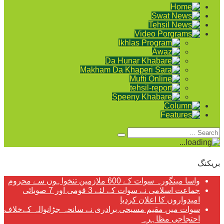
بریکنگ
واسا مینگورہ سوات کے 600 ملازمین تنخواہوں سے محروم
جماعت اسلامی نے سوات کے لئے 3 قومی اور 7 صوبائی
امیدواروں کا اعلان کردیا
سوات میں مقیم مسیحی برادری نے سانحہ جڑانوالہ کےخلاف
احتجاجی مظاہرہ