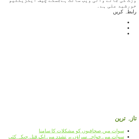
وزٹ کی جانے والی ویب سائٹ ہےجسکے چیف ایگزیکٹیو
خورشید علی ہے۔
رابطہ کریں
Mingora
°
30
clear sky
humidity: 55%
wind: 2m/s WSW
H 31 • L 31
°
31
Mon
°
33
Tue
°
31
Wed
°
31
Thu
تازہ ترین
سوات میں صحافیوں کو مشکلات کا سامنا
سوات میں خواجہ سراؤں پر تشدد میں ایک قتل جبکہ کئی