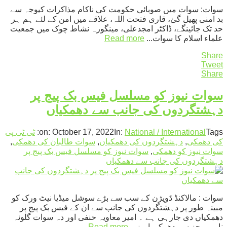
سوات: سوات میں صوبائی حکومت کی ناکام مذاکرات کیوجہ سے
بد امنی پھیل گئ، قاری فتحت اللہ، علاقے میں امن کے لئے ہم ہر
حد تک جائینگے، ڈاکٹر امجدعلی، مینگورہ نشاط چوک میں جمعیت
علماء اسلام کا سوات...
Read more
Share
Tweet
Share
سوات نیوز کو مسلسل فیس بک پیج پر
دہشتگردوں کی جانب سے دھمکیاں
Tags:
National / International
In:
October 17, 2022
on:
ٹی ٹی پی
کی دھمکی
,
دہشتگردوں کی دھمکیاں
,
سوات طالبان کی دھمکی
,
سوات نیوز کو دھمکی
,
سوات نیوز کو مسلسل فیس بک پیج پر
دہشتگردوں کی جانب سے دھمکیاں
سوات : مالاکنڈ ڈویژن کے سب سے بڑے سوشل میڈیا نیٹ ورک کو
مبینہ طور پر دہشتگردوں کی جانب سے ان کے فیس بک پیج پر
دھمکیاں دی جارہی ہے ۔ امیر معاویہ حنفی اور دہ سوات گلونہ
نامی پیجز سے دھمکی امیز...
Read more