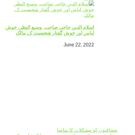
اسلام الدین حاجی صاحب, وسیع النظر, خوش
لباس اور خوش گفتار شخصیت کے مالک
June 22, 2022
Mingora
°
26
light rain
humidity: 76%
wind: 1m/s E
H 26 • L 26
°
30
Mon
°
32
Tue
°
32
Wed
°
32
Thu
Weather from OpenWeatherMap
صحافیوں کو مشکلات کا سامنا