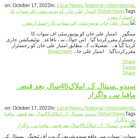
on:
October 17, 2022
In:
Local News
,
National / International
,
Tags:
Tehsil News
امتیاز علی خان کو یونیورسٹی اف سوات کا
رجسٹرارمقرر
مینگورہ :امتیاز علی خان کو یونیورسٹی اف سوات کا
رجسٹرارمقررکردیا گیا۔ اس حوالے سے باقاعدہ نوٹیفیکشن جاری
کردیا گیا ھے۔ تفصیلات کے مطابق امتیاز علی خان کو رجسٹرار
مقررکردیاگیا ۔ امتیاز علی خا...
Read more
Share
Tweet
Share
سیدوہسپتال کے املاک45سال بعد قبضہ
مافیا سے واگزار
on:
October 17, 2022
In:
Local News
,
National / International
,
Tags:
Tehsil News
سیدوہسپتال کے املاک45سال بعد قبضہ مافیا
سے واگزار
سوات : سوات میں واقع سیدو شریف گروپ آف ٹیچنگ ہسپتال کی