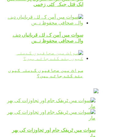
ایک قتل جبکہ کئی زخمی
سوات میں آمن کے لئے قربانیاں دینے
والے صحافی محفوظ نہیں
سوات میں صحافیوں کےمنہ کیوں
بند کئے جاتے ہیں؟
سوات میں ٹریفک جام اور تجاوزات کی بھر
مار