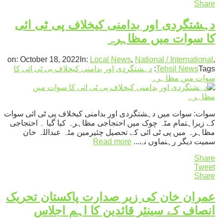
Share
دہشتگردی اور بدامنی کیخلاف پی ٹی ائی
کا سوات میں مظاہرہ
on:
October 18, 2022
In:
Local News
,
National / International
,
Tags:
Tehsil News
دہشتگردی اور بدامنی کیخلاف پی ٹی ائی کا
سوات میں مظاہرہ
سوات: سوات میں دہشتگردی اور بدامنی کیخلاف پی ٹی ائی سوات
کے زیراہتمام مٹہ چوک میں احتجاجی مظاہرہ کیا گیا ۔ احتجاجی
مظاہرہ میں پی ٹی ائی کے تحصیل چئیرمین مٹہ عبداللہ خان
سمیت دیگر رہنماوں نے...
Read more
Share
Tweet
Share
عمران خان کی زیر صدارت پاکستان تحریک
انصاف کے سینئر قائدین کا اہم اجلاس