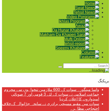
بریکنگ
واسا مینگورہ سوات کے 600 ملازمین تنخواہوں سے محروم
جماعت اسلامی نے سوات کے لئے 3 قومی اور 7 صوبائی
امیدواروں کا اعلان کردیا
سوات میں مقیم مسیحی برادری نے سانحہ جڑانوالہ کےخلاف
احتجاجی مظاہرہ