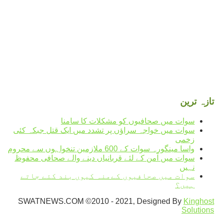
humidity: 76%
wind: 1m/s E
H 26 • L 26
°
30
Mon
°
32
Tue
°
32
Wed
°
32
Thu
تازہ ترین
سوات میں صحافیوں کو مشکلات کا سامنا
سوات میں خواجہ سراؤں پر تشدد میں ایک قتل جبکہ کئی
زخمی
واسا مینگورہ سوات کے 600 ملازمین تنخواہوں سے محروم
سوات میں آمن کے لئے قربانیاں دینے والے صحافی محفوظ
نہیں
سوات میں صحافیوں کےمنہ کیوں بند کئے جاتے
ہیں؟
SWATNEWS.COM ©2010 - 2021, Designed By
Kinghost
Solutions