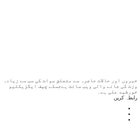
خبروں اور حالات حاضرہ سے متعلق سوات کی سب سے زیادہ
وزٹ کی جانے والی ویب سائٹ ہےجسکے چیف ایگزیکٹیو
خورشید علی ہے۔
رابطہ کریں
Mingora
°
26
light rain