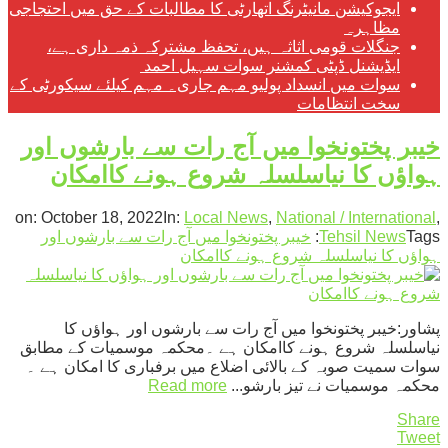
ایجوکیشن مانیٹرنگ اتھارٹی کا مطالبات کے حق میں احتجاجی
مظاہرہ
جنگلات قومی اثاثہ ہیں، تحفظ مشترکہ ذمہ داری ہے،
ایڈیشنل ڈپٹی کمشنر سوات سہیل احمد
سوات میں انسداد پولیو مہم جاری۔ مہم کیلئے سیکورٹی کے
سخت انتظامات
خیبر پختونخوا میں آج رات سے بارشوں اور
ہواؤں کا نیاسلسلہ شروع ہونے کاامکان
on:
October 18, 2022
In:
Local News
,
National / International
,
Tags:
Tehsil News
خیبر پختونخوا میں آج رات سے بارشوں اور
ہواؤں کا نیاسلسلہ شروع ہونے کاامکان
پشاور:خیبر پختونخوا میں آج رات سے بارشوں اور ہواؤں کا
نیاسلسلہ شروع ہونے کاامکان ہے ۔محکمہ موسمیات کے مطابق
سوات سمیت صوبہ کے بالائی اضلاع میں برفباری کا امکان ہے ۔
محکمہ موسمیات نے تیز بارشو...
Read more
Share
Tweet