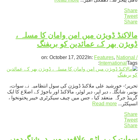
Share
Tweet
Share
مالاکنڈ ڈویژن میں امن وامان کا مسلہ ،
ڈویژن بھر کے عمائدین کو بریفنگ
on:
October 17, 2022
In:
Features
,
National /
International
Tags:
تحریر؛- خورشید علی ملاکنڈ ڈویژن کی سول انتظامیہ نے سوات،
بونیر، شانگلہ، دیر اپر، دیر لوئر، مالاکنڈ اور باجوڑ کے اضلاع کا ایک
گرینڈ جرگہ منعقد کیا ، جس میں چیف سیکرٹری خیبر پختونخوا ،
انسپکٹر...
Read more
Share
Tweet
Share
سوات کے پہاڑی علاقوں میں دہشتگردوں