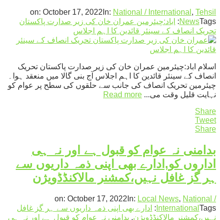
on:
October 17, 2022
In:
National / International
,
Tehsil
Tags:
News
اباد:چیئرمین عمران خان کی زیر صدارت پاکستان
تحریک انصاف کے سینئر قائدین کا اہم اجلاس
اسلام اباد:چیئرمین عمران خان کی زیر صدارت پاکستان تحریک
انصاف کے سینئر قائدین کا اہم اجلاس آج بنی گالا میں منعقد ہوا۔
چیئرمین تحریک انصاف کی جانب سے حلقوں کی سطح پر عوام کو
نہایت قلیل وقت می...
Read more
Share
Tweet
Share
بدامنی نہ عوام کو قبول ہے اور نہ ہی
اداروں کو,ادارے بھی اپنی ذمہ داریوں سے
ہر گز غافل نہیں،کمشنر مالاکنڈڈویژن
on:
October 17, 2022
In:
Local News
,
National /
Tags:
International
ادارے بھی اپنی ذمہ داریوں سے ہر گز غافل
نہیں،کمشنر مالاکنڈڈویژن
,
بدامنی نہ عوام کو قبول ہے اور نہ ہی