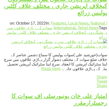
کیخلاف اپریشن جاری ، مختلف علاقے کلئیر،
پولیس زرائع
on:
October 17, 2022
In:
Features
,
Local News
,
National /
Tags:
Tehsil News
,
International
سوات کے پہاڑی علاقوں میں
دہشتگردوں کیخلاف اپریشن جاری ، مختلف علاقے کلئیر، پولیس
زرائع
سوات(خورشید علی )سوات پولیس کا سماج دشمن عناصر کے
خلاف ضلع سوات کے مختلف دشوار گزار پہاڑی علاقوں میں سرچ
اینڈ سٹرائیک اپریشن کا انعقاد. سرچ اینڈ سٹرائیک آپریشن تحصیل
مٹہ کے پہاڑی علاقوں جانہ...
Read more
Share
Tweet
Share
امتیاز علی خان یونیورسٹی اف سوات کا
رجسٹرارمقرر