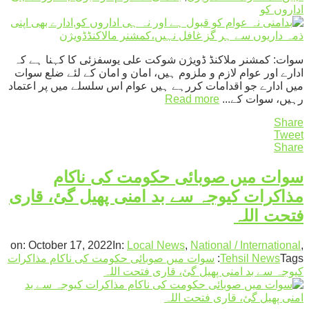
اداروں کو
سوات: کمشنر ملاکنڈ ڈویژن شوکت علی یوسفزئی کا کہنا ہے کہ
ادارے اور عوام لازم و ملزوم ہیں، امان و امان کے لئے ضلع سوات
میں ادارے جو اقدامات کررہے ہیں عوام اس سلسلے میں پر اعتماد
رہیں، سوات کے...
Read more
Share
Tweet
Share
سوات میں صوبائی حکومت کی ناکام
مذاکرات کیوجہ سے بد امنی پھیل گئ، قاری
فتحت اللہ
on:
October 17, 2022
In:
Local News
,
National / International
,
Tags:
Tehsil News
سوات میں صوبائی حکومت کی ناکام مذاکرات
کیوجہ سے بد امنی پھیل گئ، قاری فتحت اللہ