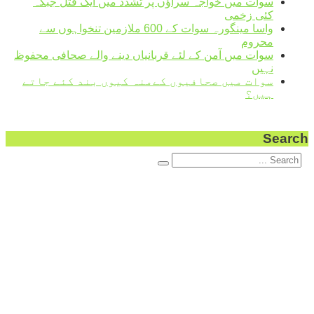
سوات میں خواجہ سراؤں پر تشدد میں ایک قتل جبکہ
کئی زخمی
واسا مینگورہ سوات کے 600 ملازمین تنخواہوں سے
محروم
سوات میں آمن کے لئے قربانیاں دینے والے صحافی محفوظ
نہیں
سوات میں صحافیوں کےمنہ کیوں بند کئے جاتے
ہیں؟
Search