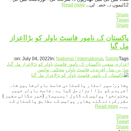
12ٹیموں نے حصہ لی...
Read more
Share
Tweet
Share
پاکستان کے نامور فاسٹ باولر کو بڑااعزاز
مل گیا
on:
July 04, 2022
In:
National / International
,
Sports
Tags:
اعزازی سفیر
,
پاکستان کے نامور فاسٹ باولر کو بڑااعزاز مل گیا
,
شاہین شاہ افریدی
,
فاسٹ باولر
,
محکمہ پولیس
پشاور: سپر اسٹار پاکستانی فاسٹ باولرشاہین شاہ
آفریدی کو بڑا اعزازمل گیا ہے ۔فاسٹ باولر خیبر
پختونخوا پولیس کے گڈول ایمبیسڈر (خیر سگالی سفیر )
مقررکردئے گئے پشاور پولیس کے مطابق پاکستان کے
ہر...
Read more
Share
Tweet
Share