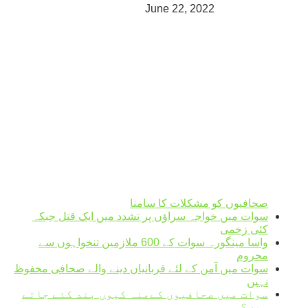
June 22, 2022
Mingora
°
30
light rain
humidity: 60%
wind: 2m/s SSW
H 30 • L 30
°
32
Fri
°
32
Sat
°
32
Sun
°
33
Mon
Weather from OpenWeatherMap
صحافیوں کو مشکلات کا سامنا
سوات میں خواجہ سراؤں پر تشدد میں ایک قتل جبکہ
کئی زخمی
واسا مینگورہ سوات کے 600 ملازمین تنخواہوں سے
محروم
سوات میں آمن کے لئے قربانیاں دینے والے صحافی محفوظ
نہیں
سوات میں صحافیوں کےمنہ کیوں بند کئے جاتے
ہیں؟