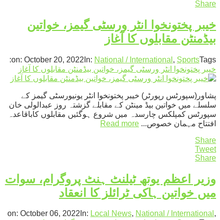
Share
خیبر پختونخوا انٹر ورسٹی گیمز، خواتین
بیڈمنٹن مقابلوں کا آغاز
on:
October 20, 2022
In:
National / International
,
Sports
Tags:
خیبر پختونخوا انٹر ورسٹی گیمز، خواتین بیڈمنٹن مقابلوں کا آغاز
پشاور(سپورٹس رپورٹر) خیبر پختونخوا انٹر یونیورسٹی گیمز کے
سلسلے میں خواتین بیڈ مینٹن کے مقابلے گزشتہ روز عبدالولی خان
سپورٹس کمپلکس چارسدہ میں شروع ہوگئیں مقابلوں کاباقاعدہ
افتتاح مہمان خصوص...
Read more
Share
Tweet
Share
وزیر اعظم یوتھ ٹیلنٹ ہنٹ پروگرام، سوات
میں خواتین ہاکی ٹرائلز کا انعقاد
on:
October 06, 2022
In:
Local News
,
National / International
,