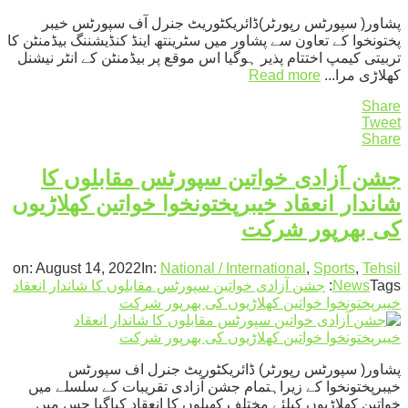
پشاور( سپورٹس رپورٹر)ڈائریکٹوریٹ جنرل آف سپورٹس خیبر
پختونخوا کے تعاون سے پشاور میں سٹرینتھ اینڈ کنڈیشننگ بیڈمنٹن کا
تربیتی کیمپ اختتام پذیر ہوگیا اس موقع پر بیڈمنٹن کے انٹر نیشنل
کھلاڑی مرا...
Read more
Share
Tweet
Share
جشن آزادی خواتین سپورٹس مقابلوں کا
شاندار انعقاد خیبرپختونخوا خواتین کھلاڑیوں
کی بھرپور شرکت
on:
August 14, 2022
In:
National / International
,
Sports
,
Tehsil
Tags:
News
جشن آزادی خواتین سپورٹس مقابلوں کا شاندار انعقاد
خیبرپختونخوا خواتین کھلاڑیوں کی بھرپور شرکت
پشاور( سپورٹس رپورٹر) ڈائریکٹوریٹ جنرل اف سپورٹس
خیبرپختونخوا کے زیراہتمام جشن آزادی تقریبات کے سلسلے میں
خواتین کھلاڑیوں کیلئے مختلف کھیلوں کا انعقاد کیاگیا جس میں