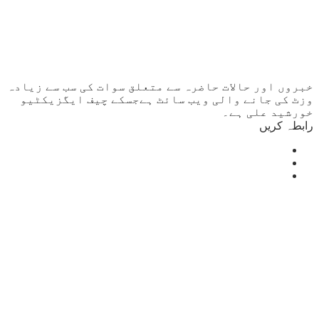
خبروں اور حالات حاضرہ سے متعلق سوات کی سب سے زیادہ
وزٹ کی جانے والی ویب سائٹ ہےجسکے چیف ایگزیکٹیو
خورشید علی ہے۔
رابطہ کریں
Mingora
°
30
light rain
humidity: 60%
wind: 2m/s SSW
H 30 • L 30
°
32
Fri
°
32
Sat
°
32