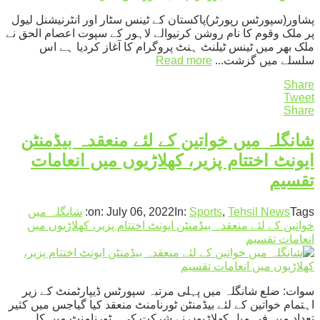
پشاور(سپورٹس رپورٹر)پاکستان کے ٹینس سٹار اور انٹرنیشنل لیول
پر ملک وقوم کا نام روشن کرنیوالے لاہور کے سپوت اعصام الحق نے
ملک بھر میں ٹینس ٹیلنٹ ہنٹ پروگرام کا آغاز کردیا ہے اس
سلسلے میں گزشت...
Read more
Share
Tweet
Share
شانگلہ میں خواتین کے لئے منعقدہ بیڈمنٹن
ایونٹ اختتام پزیر، کھلاڑیوں میں انعامات
تقسیم
Tags:
Tehsil News
,
Sports
In:
July 06, 2022
on:
شانگلہ میں
خواتین کے لئے منعقدہ بیڈمنٹن ایونٹ اختتام پزیر، کھلاڑیوں میں
انعامات تقسیم
سوات: ضلع شانگلہ میں پہلی مرتبہ سپورٹس ڈیپارٹمنٹ کے زیر
اہتمام خواتین کے لئے بیڈمنٹن ٹورنامنٹ منعقد کیا گیاجس میں کثیر
تعداد میں فی میل کھلاڑیوں نے شرکت کی۔ ٹورنامنٹ میں کل