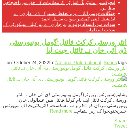
ایجوکیشن مانیٹرنگ اتھارٹی کا مطالبات کے حق میں احتجاجی
مظاہرہ
جنگلات قومی اثاثہ ہیں، تحفظ مشترکہ ذمہ داری ہے،
ایڈیشنل ڈپٹی کمشنر سوات سہیل احمد
سوات میں انسداد پولیو مہم جاری۔ مہم کیلئے سیکورٹی کے
سخت انتظامات
انٹر ورسٹی کرکٹ فائنل‘گومل یونیورسٹی
ڈی آئی خان نے ٹائٹل جیت لیا
on:
October 24, 2022
In:
National / International
,
Sports
Tags:
انٹر ورسٹی کرکٹ فائنل‘گومل یونیورسٹی ڈی آئی خان نے ٹائٹل
جیت لیا
پشاور(سپورٹس رپورٹر)گومل یونیورسٹی ڈی آئی خان نے انٹر
ورسٹی کرکٹ ٹائٹل اپنے نام کرلیا،فائنل میں عبدالولی خان
یونیورسٹی مردان کو 91 رنز سے شکست، ڈائریکٹریٹ آف سپورٹس
خیبرپختونخوا کے زیراہتمام...
Read more
Share
Tweet