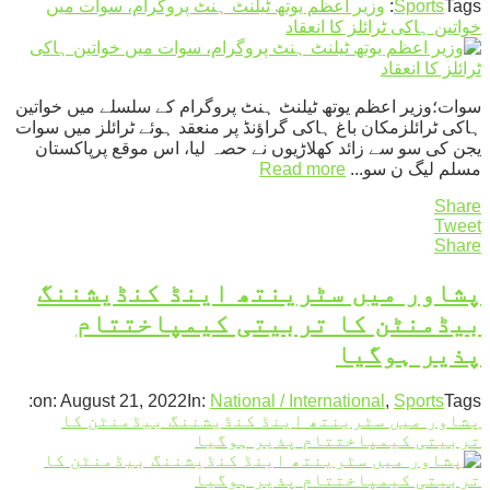
Tags:
Sports
وزیر اعظم یوتھ ٹیلنٹ ہنٹ پروگرام، سوات میں
خواتین ہاکی ٹرائلز کا انعقاد
سوات؛وزیر اعظم یوتھ ٹیلنٹ ہنٹ پروگرام کے سلسلے میں خواتین
ہاکی ٹرائلزمکان باغ ہاکی گراؤنڈ پر منعقد ہوئے ٹرائلز میں سوات
یجن کی سو سے زائد کھلاڑیوں نے حصہ لیا، اس موقع پرپاکستان
مسلم لیگ ن سو...
Read more
Share
Tweet
Share
پشاور میں سٹرینتھ اینڈ کنڈیشننگ
بیڈمنٹن کا تربیتی کیمپاختتام
پذیر ہوگیا
on:
August 21, 2022
In:
National / International
,
Sports
Tags:
پشاور میں سٹرینتھ اینڈ کنڈیشننگ بیڈمنٹن کا
تربیتی کیمپاختتام پذیر ہوگیا