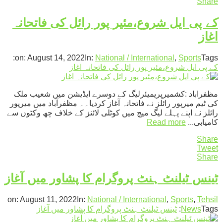
Share
کے پی ایل شروع،مئیر پور رائل کی فاتحانہ
اغاز
on:
August 14, 2022
In:
National / International
,
Sports
Tags:
کے پی ایل شروع،مئیر پور رائل کی فاتحانہ اغاز
مظفراباد :کشمیرپریمیئرلیگ کے دوسرے ایڈیشن میں شعیب ملک
کی ٹیم میرپور رائلز نے فاتحانہ آغاز کردیا۔۔ مظفرآباد میں میرپور
رائلز نے اپنے پہلے لیگ میچ میں کوٹلی لائنز کے خلاف چھ وکٹوں سے
کامیابی...
Read more
Share
Tweet
Share
ٹینس ٹیلنٹ ہنٹ پروگرام کا پشاور میں آغاز
on:
August 11, 2022
In:
National / International
,
Sports
,
Tehsil
Tags:
News
ٹینس ٹیلنٹ ہنٹ پروگرام کا پشاور میں آغاز