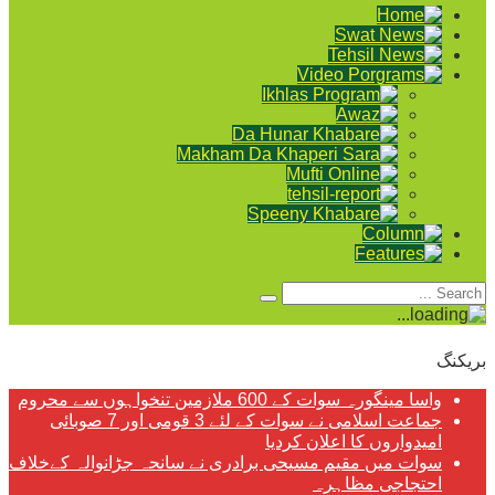
بریکنگ
واسا مینگورہ سوات کے 600 ملازمین تنخواہوں سے محروم
جماعت اسلامی نے سوات کے لئے 3 قومی اور 7 صوبائی
امیدواروں کا اعلان کردیا
سوات میں مقیم مسیحی برادری نے سانحہ جڑانوالہ کےخلاف
احتجاجی مظاہرہ