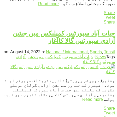
صوبے کے مختلف اضلاع سے کھ...
Read more
Share
Tweet
Share
حیات آباد سپورٹس کمپلیکس میں جشن
آزادی سپورٹس گالا کاآغاز
on:
August 14, 2022
In:
National / International
,
Sports
,
Tehsil
Tags:
News
حیات آباد سپورٹس کمپلیکس میں جشن آزادی
سپورٹس گالا کاآغاز
پشاور( سپورٹس رپورٹر) ڈائریکٹریٹ آف سپورٹس اینڈ
یوتھ آفیئرز کے تعاون سے جشن آزادی گولڈن جوبلی
تقریب کے سلسلے میں حیات آباد سپورٹس کمپلیکس
پشاورمیں آزادی سپورٹس گالا پروقار تقریب میں شروع
ہوگ...
Read more
Share
Tweet