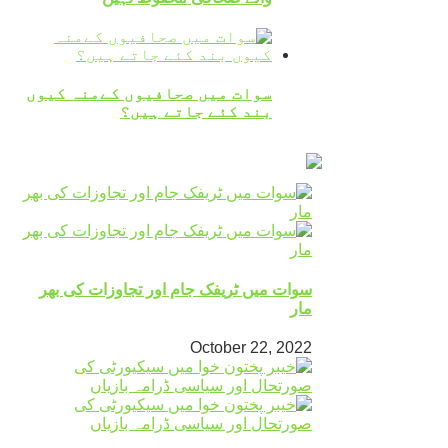
سوات میں صحافیوں کےمنہ کیوں
بند کئے جاتے ہیں؟
سوات میں ٹریفک جام اور تجاوزات کی بھر
مار
October 22, 2022